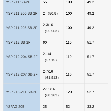
YSP 211 SB-2F
55
100
49.2
0
YSP 211-200 SB-2F
2 （50.8）
100
49.2
1
2-3/16
YSP 211-203 SB-2F
100
49.2
0
（55.563）
YSP 212 SB-2F
60
110
51.7
1
2-1/4
YSP 212-204 SB-2F
110
51.7
1
（57.15）
2-7/16
YSP 212-207 SB-2F
110
51.7
1
（61.913）
2-11/16
YSP 213-211 SB-2F
120
52.7
1
（68.263）
YSPAG 205
25
52
33.2
0