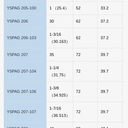
YSPAG 205-100
1 （25.4）
52
33.2
0
YSPAG 206
30
62
37.2
0
1-3/16
YSPAG 206-103
62
37.2
0
（30.163）
YSPAG 207
35
72
39.7
0
1-1/4
YSPAG 207-104
72
39.7
0
（31.75）
1-3/8
YSPAG 207-106
72
39.7
0
（34.925）
1-7/16
YSPAG 207-107
72
39.7
0
（36.513）