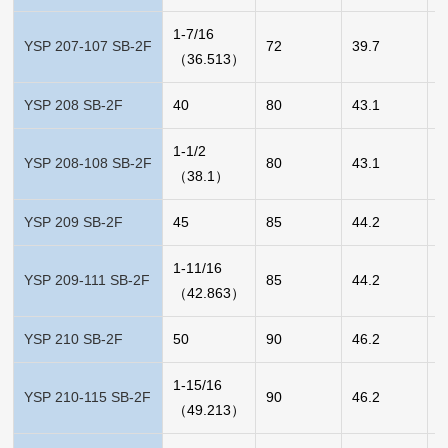
1-7/16
YSP 207-107 SB-2F
72
39.7
0
（36.513）
YSP 208 SB-2F
40
80
43.1
0
1-1/2
YSP 208-108 SB-2F
80
43.1
0
（38.1）
YSP 209 SB-2F
45
85
44.2
0
1-11/16
YSP 209-111 SB-2F
85
44.2
0
（42.863）
YSP 210 SB-2F
50
90
46.2
0
1-15/16
YSP 210-115 SB-2F
90
46.2
0
（49.213）