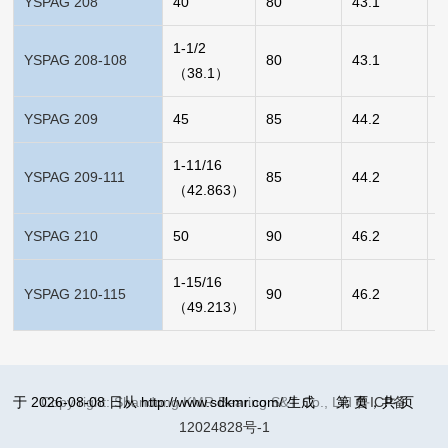
YSPAG 208
40
80
43.1
0
1-1/2
YSPAG 208-108
80
43.1
0
（38.1）
YSPAG 209
45
85
44.2
0
1-11/16
YSPAG 209-111
85
44.2
0
（42.863）
YSPAG 210
50
90
46.2
0
1-15/16
YSPAG 210-115
90
46.2
0
（49.213）
于 2026-08-08 日从 http://www.sdkmr.com/ 生成
Copy right: Shandong KMR Bearing S&T Co., Ltd
第
页，共
鲁ICP备
页
12024828号-1