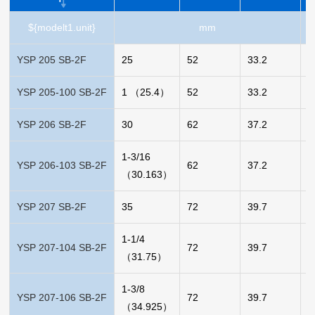
${modelt1.unit}
mm
YSP 205 SB-2F
25
52
33.2
0
YSP 205-100 SB-2F
1 （25.4）
52
33.2
0
YSP 206 SB-2F
30
62
37.2
0
1-3/16
YSP 206-103 SB-2F
62
37.2
0
（30.163）
YSP 207 SB-2F
35
72
39.7
0
1-1/4
YSP 207-104 SB-2F
72
39.7
0
（31.75）
1-3/8
YSP 207-106 SB-2F
72
39.7
0
（34.925）