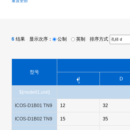
重置全部
6
结果
显示次序：
公制
英制
排序方式
型号
d
D
${modelt1.unit}
ICOS-D1B01 TN9
12
32
ICOS-D1B02 TN9
15
35