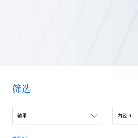
筛选
轴承
内径 d