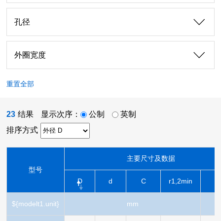
孔径
外圈宽度
重置全部
23
结果
显示次序：
公制
英制
排序方式
主要尺寸及数据
型号
D
d
C
r1,2min
${modelt1.unit}
mm
k